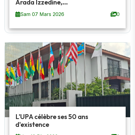
Arada Izzedine,...
Sam 07 Mars 2026
0
L'UPA célèbre ses 50 ans
d'existence