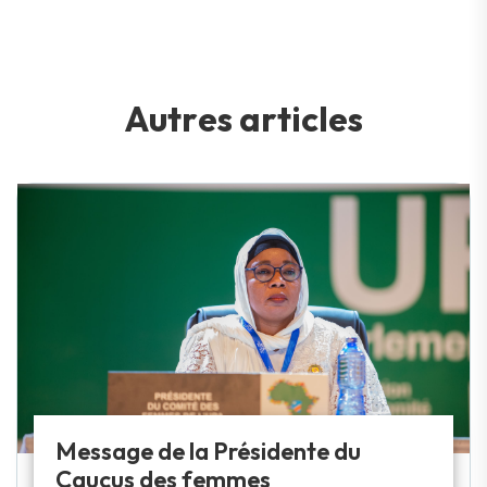
A
u
t
r
e
s
a
r
t
i
c
l
e
s
Message de la Présidente du
Caucus des femmes