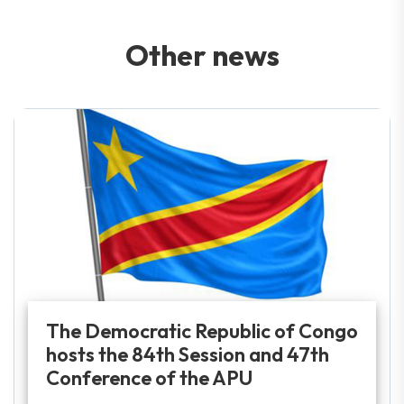
O
t
h
e
r
n
e
w
s
The Democratic Republic of Congo
hosts the 84th Session and 47th
Conference of the APU