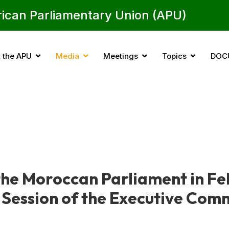
rican Parliamentary Union (APU)
 the APU
Media
Meetings
Topics
DOC
the Moroccan Parliament in Fe
 Session of the Executive Com