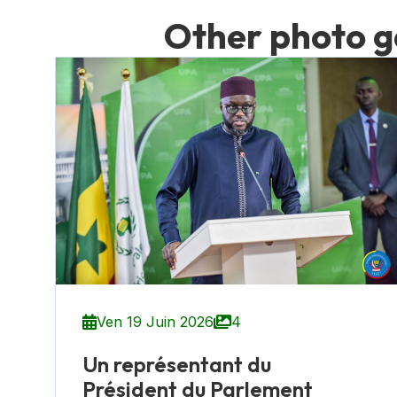
O
t
h
e
r
p
h
o
t
o
g
Ven 19 Juin 2026
4
Un représentant du
Président du Parlement