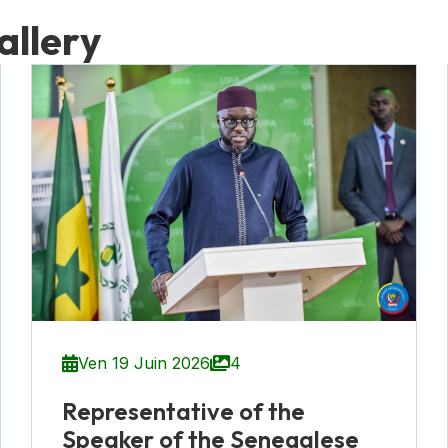
a
l
l
e
r
y
Ven 19 Juin 2026
4
Representative of the
Speaker of the Senegalese