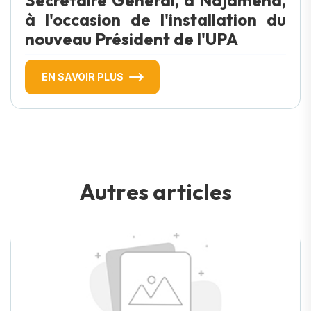
à l'occasion de l'installation du
nouveau Président de l'UPA
EN SAVOIR PLUS
A
u
t
r
e
s
a
r
t
i
c
l
e
s