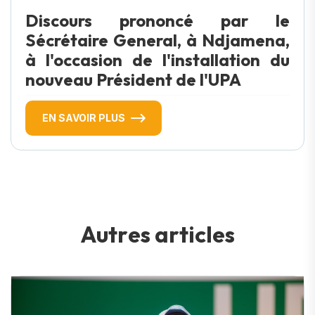
Discours prononcé par le
Sécrétaire General, à Ndjamena,
à l'occasion de l'installation du
nouveau Président de l'UPA
EN SAVOIR PLUS
A
u
t
r
e
s
a
r
t
i
c
l
e
s