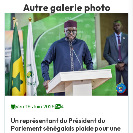
A
u
t
r
e
g
a
l
e
r
i
e
p
h
o
t
o
Ven 19 Juin 2026
4
Un représentant du Président du
Parlement sénégalais plaide pour une